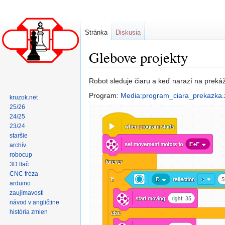
Stránka
Diskusia
Glebove projekty
Skočit
Skočit
Robot sleduje čiaru a keď narazí na prekáž
na
na
Program:
Media:program_ciara_prekazka.
kruzok.net
navigaci
vyhledávání
25/26
24/25
23/24
staršie
archív
robocup
3D tlač
CNC fréza
arduino
zaujímavosti
návod v angličtine
história zmien