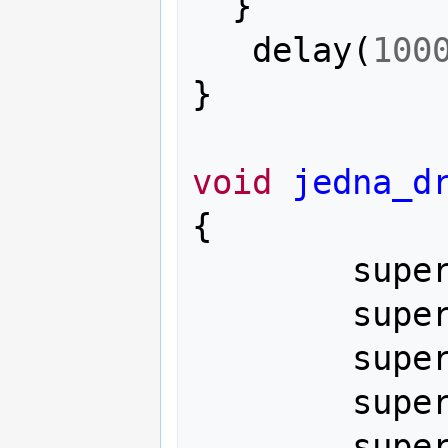
}
delay
(
100
}
void
jedna_d
{
supe
supe
supe
supe
supe