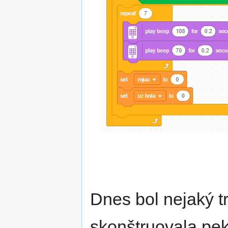
Dnes bol nejaký t
skonštruovala pek