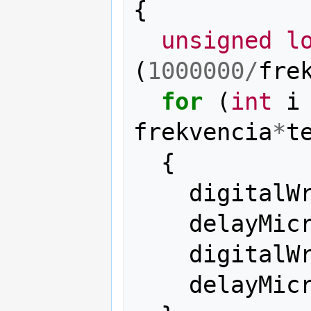
{
unsigned
l
(
1000000
/
fre
for
(
int
i
frekvencia
*
t
{
digitalW
delayMic
digitalW
delayMic