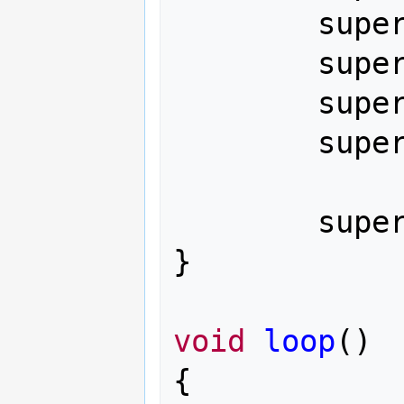
supe
supe
supe
supe
supe
}
void
loop
()
{