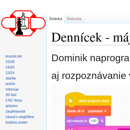
Stránka
Diskusia
Dennícek - má
Skočit
Skočit
Dominik naprogram
kruzok.net
na
na
25/26
navigaci
vyhledávání
24/25
aj rozpoznávanie 
23/24
staršie
archív
robocup
3D tlač
CNC fréza
arduino
zaujímavosti
návod v angličtine
história zmien