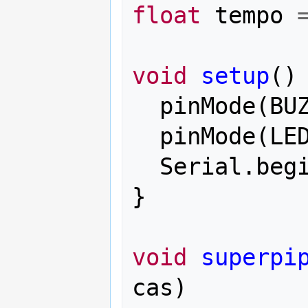
float
tempo
void
setup
()
pinMode
(
BU
pinMode
(
LE
Serial
.
beg
}
void
superpi
cas
)