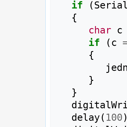
if
(
Seria
{
char
c
if
(
c
{
jed
}
}
digitalWr
delay
(
100