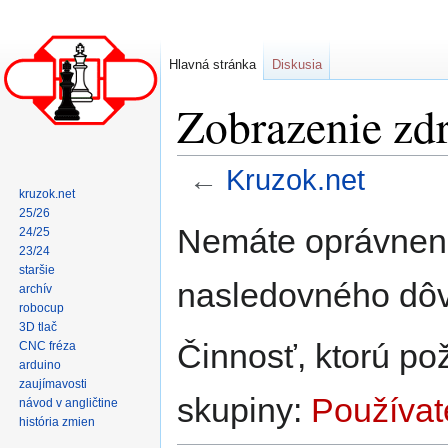
Hlavná stránka
Diskusia
Zobrazenie zdr
←
Kruzok.net
kruzok.net
25/26
Skočit
Skočit
Nemáte oprávneni
24/25
na
na
23/24
navigaci
vyhledávání
staršie
nasledovného dô
archív
robocup
3D tlač
Činnosť, ktorú po
CNC fréza
arduino
zaujímavosti
skupiny:
Používat
návod v angličtine
história zmien