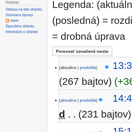
Legenda: (aktuálna
Nástroje
Odkazy na túto stránku
Súvisiace úpravy
(posledná) = rozdi
Atom
Špeciálne stránky
Informácie o stránke
= drobná úprava
8.
13:3
aktuálna
predošlá
jún
2026
267 bajtov
+3
B
9.
14:4
e
aktuálna
predošlá
február
z
2026
d
231 bajtov
s
h
r
B
26.
15:1
n
e