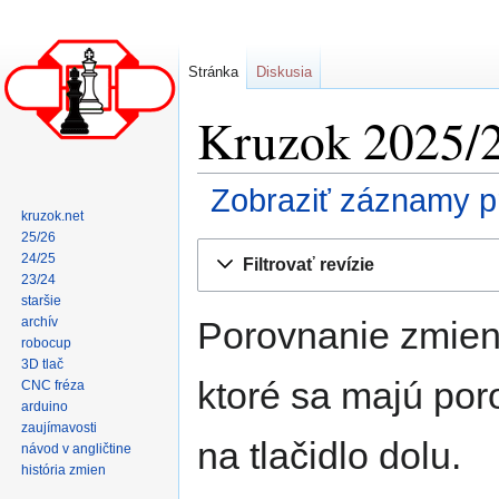
Stránka
Diskusia
Kruzok 2025/20
Zobraziť záznamy pr
kruzok.net
25/26
Skočit
Skočit
24/25
Filtrovať revízie
na
na
23/24
navigaci
vyhledávání
staršie
Porovnanie zmien:
archív
robocup
3D tlač
ktoré sa majú poro
CNC fréza
arduino
zaujímavosti
na tlačidlo dolu.
návod v angličtine
história zmien